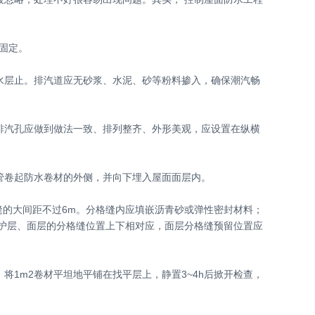
固定。
防水层止。排汽道应无砂浆、水泥、砂等粉料掺入，确保潮汽畅
排汽孔应做到做法一致、排列整齐、外形美观，应设置在纵横
管卷起防水卷材的外侧，并向下埋入屋面面层内。
缝的大间距不过6m。分格缝内应填嵌沥青砂或弹性密封材料；
保护层、面层的分格缝位置上下相对应，面层分格缝预留位置应
1m2卷材平坦地平铺在找平层上，静置3~4h后掀开检查，