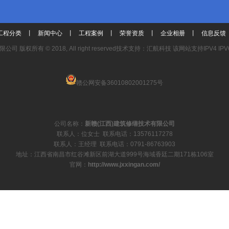
工程分类
丨
新闻中心
丨
工程案例
丨
荣誉资质
丨
企业相册
丨
信息反馈
有限公司
版权所有 © 2018, All right reserved
技术支持：汇航科技 该网站支持IPV4 IPV
赣公网安备36010802001275号
公司名称：
新赣(江西)建筑修缮技术有限公司
联系人：位女士 联系电话：13576117278
联系人：王经理 联系电话：0791-86763903
地址：江西省南昌市红谷滩新区前湖大道999号海域香廷二期171栋106室
官网：
http://www.jxxingan.com/