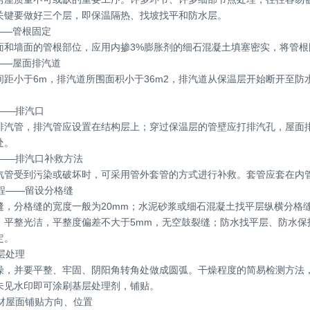
关键要做好三个层，即保温隔热、找坡找平和防水层。
——管根固定
面和墙面的管根部位，应用内掺3%膨胀剂的细石混凝土填塞密实，将管根
——屋面排汽道
间距小于6m，排汽道所围面积小于36m2，排汽道从保温层开始断开至
程——排汽口
排汽管，排汽管应设置在结构层上；穿过保温层的管壁应打排汽孔，屋面
处。
程——排汽口补救方法
管受到污染或破坏时，可采用管外套管的方式进行补救。套管应套在内
工程——留设分格缝
缝，分格缝的宽度一般为20mm；水泥砂浆或细石混凝土找平层纵横分格
、平整光洁，平整度偏差不大于5mm，无空鼓裂缝；防水找平层、防水
定。
基层处理
燥，并要平整、牢固、阴阳角转角处做成圆弧。干燥程度的简易检测方法，将
未见水印即可涂刷基层处理剂，铺贴。
卷材屋面铺贴方向、位置