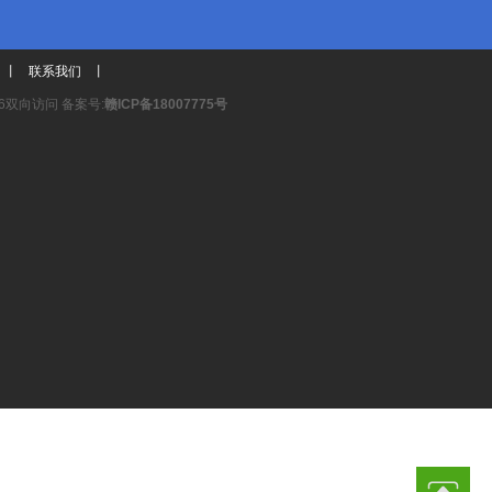
丨
联系我们
丨
6双向访问 备案号:
赣ICP备18007775号