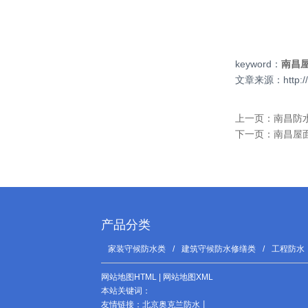
keyword：
南昌
文章来源：http://www
上一页：
南昌防
下一页：
南昌屋
产品分类
家装守候防水类
/
建筑守候防水修缮类
/
工程防水
网站地图HTML
|
网站地图XML
本站关键词：
友情链接：
北京奥克兰防水
丨