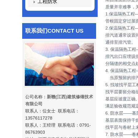
工程防水
质量并非难事，
1.保温隔热工程
管根固定穿过屋
2.保温隔热工程
联系我们
CONTACT US
排汽道通常设置
通排至排汽管。
3. 保温隔热工
排汽出口应埋设
分隔缝的相交点
4. 保温隔热工
当原预留的排汽
5. 找坡找平层
找平层要留分格
公司名称：
新赣(江西)建筑修缮技术
基层应坡度正确
有限公司
满足验收规范规
联系人：位女士 联系电话：
6. 防水层——
13576117278
基层表面保持干
联系人：王经理 联系电话：0791-
找平层与卷材上
86763903
7. 防水层——