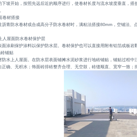
的下坡开始，按照先远后近的顺序进行，使卷材长度与流水坡度垂直，搭
度。
屋面卷材搭接
性沥青防水卷材或合成高分子防水卷材时，满粘法搭接80mm，空铺法、点
非上人屋面防水卷材保护层
面涂刷保护涂料以保护防水层。卷材保护也可以直接用附有铝箔或板岩
地砖铺贴
材防水上人屋面。在防水层表面铺摊水泥砂浆进行地砖铺贴，铺贴过程中
向正确、无积水；饰面砖排砖整齐合理、无空鼓，砖缝顺直、宽窄一致；