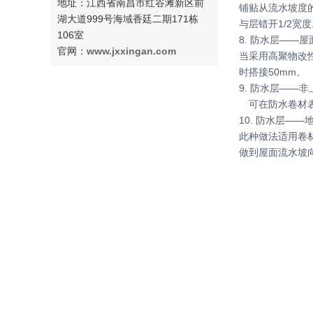
地址：江西省南昌市红谷滩新区前
铺贴从流水坡度
湖大道999号海域香廷二期171栋
与层错开1/2宽
106室
8. 防水层——
官网：
www.jxxingan.com
当采用高聚物改
时搭接50mm。
9. 防水层——
可在防水卷材表
10. 防水层——
此种做法适用卷
做到屋面流水坡