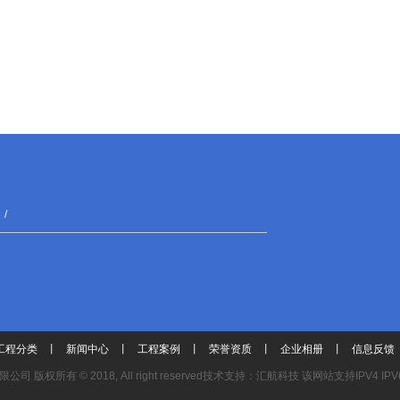
/
工程分类
丨
新闻中心
丨
工程案例
丨
荣誉资质
丨
企业相册
丨
信息反馈
有限公司
版权所有 © 2018, All right reserved
技术支持：汇航科技 该网站支持IPV4 IPV