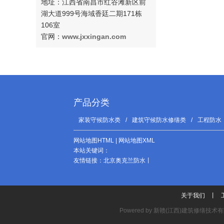
地址：江西省南昌市红谷滩新区前
湖大道999号海域香廷二期171栋
106室
官网：
www.jxxingan.com
产品分类
家装守候防水类
/
建筑守候防水修缮类
/
工程防水
网站地图HTML
|
网站地图XML
本站关键词：
友情链接：
北京奥克兰防水
丨
关于我们
丨
Powered by
新赣(江西)建筑修缮技术