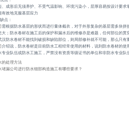
短、成形后无须养护、不受气温影响、环境污染小，层厚容易按设计要求
能有效地克服基层应力
工缺点：
司
需根据防水基层的形状而进行量体截衣，对于外形复杂的基层需多块拼
患大；防水卷材在施工后的保护和漏水后的维修亦是难题，任何部位的贯
武汉防水卷材不能找到破损和缺陷部位，则局部修补就不可能，那么只有
司
介绍说，防水卷材是目前防水工程经常使用的材料，说到防水卷材的使
水专业队伍或防水工施工，严禁没有资质等级证书的单位和非防水专业队
水的处理方法
水堵漏公司进行防水细部构造施工有哪些要求？