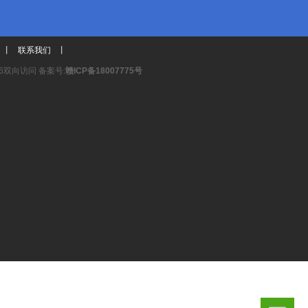
丨
联系我们
丨
6双向访问 备案号:
赣ICP备18007775号