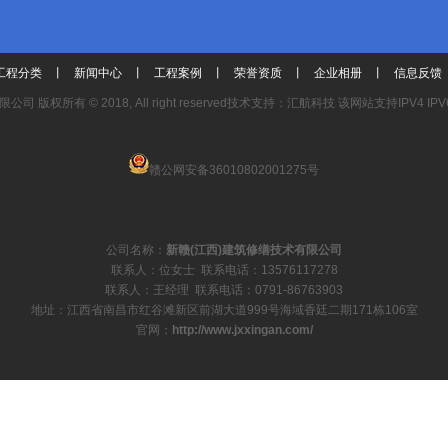
工程分类
丨
新闻中心
丨
工程案例
丨
荣誉资质
丨
企业相册
丨
信息反馈
有限公司
版权所有 © 2018, All right reserved
技术支持：汇航科技 该网站支持IPV4 IPV
赣公网安备36010802001275号
公司名称：
新赣(江西)建筑修缮技术有限公司
联系人：位女士 联系电话：13576117278
联系人：王经理 联系电话：0791-86763903
地址：江西省南昌市红谷滩新区前湖大道999号海域香廷二期171栋106室
官网：
http://www.jxxingan.com/