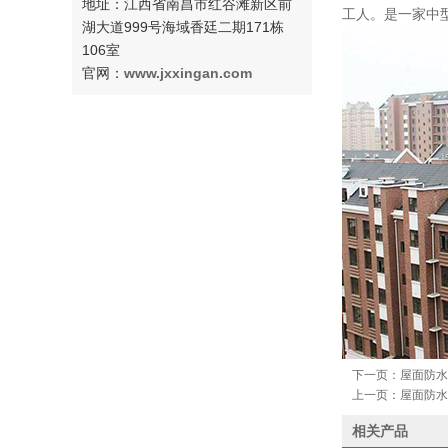
地址：江西省南昌市红谷滩新区前
工人。是一家中
湖大道999号海域香廷二期171栋
106室
官网：
www.jxxingan.com
下一页：
屋面防水
上一页：
屋面防水
相关产品